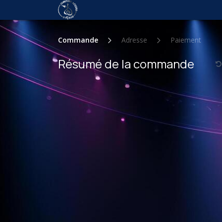
Se rendre au contenu
Accueil
Événements
Galer
Commande
Adresse
Paiement
Résumé de la commande