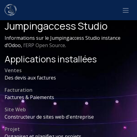
Se rendre au contenu
Jumpingaccess Studio
Informations sur le Jumpingaccess Studio instance
d’Odoo,
l’ERP Open Source
.
Applications installées
Ventes
Des devis aux factures
Facturation
Factures & Paiements
Site Web
Constructeur de sites web d'entreprise
Projet
Organisez et planifiez vos projets